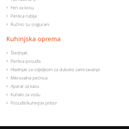
Fen za kosu
Perilica rublja
Ručnici su osigurani
Kuhinjska oprema
Štednjak
Perilica posuđa
Hladnjak sa odjeljkom za duboko zamrzavanje
Mikrovalna pećnica
Aparat za kavu
Kuhalo za vodu
Posuđe/kuhinjski pribor