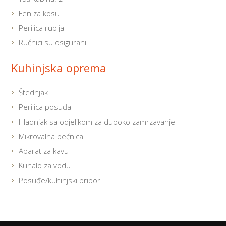
Fen za kosu
Perilica rublja
Ručnici su osigurani
Kuhinjska oprema
Štednjak
Perilica posuđa
Hladnjak sa odjeljkom za duboko zamrzavanje
Mikrovalna pećnica
Aparat za kavu
Kuhalo za vodu
Posuđe/kuhinjski pribor