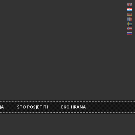
Eng
Hrv
De
Fra
Sv
No
Ру
Bo
JA
ŠTO POSJETITI
EKO HRANA