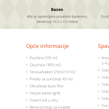
Bazen
Villa je opremljena privatnim bazenom,
Dostu
dimenzija 10.5 x 3.5 metra
Opće informacije
Spa
Površina 200 m2
Krev
s 4 
Okućnica 1800 m2
Soba
Terasa/balkon 25m2/10 m2
Soba
Predio za sunčanje 45 m2
Soba
Okruženje kuće Tiho
Soba
Vanjski kamin (grill)
Soba
Solarni tuš u vrtu
Sva 
Nema pristup za invalide