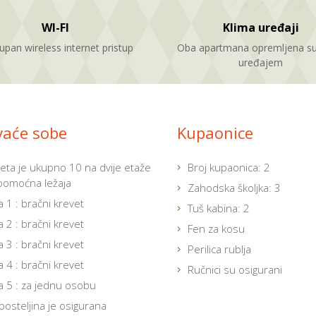
WI-FI
Klima uređaji
pan wireless internet pristup
Oba apartmana opremljena su
uređajem
vaće sobe
Kupaonice
eta je ukupno 10 na dvije etaže
Broj kupaonica: 2
pomoćna ležaja
Zahodska školjka: 3
 1 : bračni krevet
Tuš kabina: 2
 2 : bračni krevet
Fen za kosu
 3 : bračni krevet
Perilica rublja
 4 : bračni krevet
Ručnici su osigurani
 5 : za jednu osobu
posteljina je osigurana