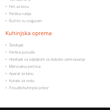
Fen za kosu
Perilica rublja
Ručnici su osigurani
Kuhinjska oprema
Štednjak
Perilica posuđa
Hladnjak sa odjeljkom za duboko zamrzavanje
Mikrovalna pećnica
Aparat za kavu
Kuhalo za vodu
Posuđe/kuhinjski pribor