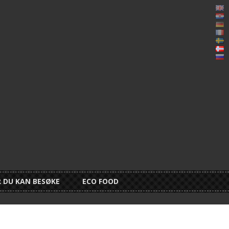
Eng
Hrv
De
Fra
Sv
No
Ру
Bo
 DU KAN BESØKE
ECO FOOD