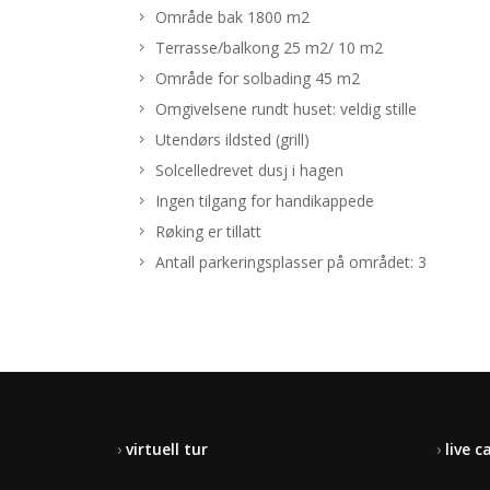
Område bak 1800 m2
Terrasse/balkong 25 m2/ 10 m2
Område for solbading 45 m2
Omgivelsene rundt huset: veldig stille
Utendørs ildsted (grill)
Solcelledrevet dusj i hagen
Ingen tilgang for handikappede
Røking er tillatt
Antall parkeringsplasser på området: 3
›
virtuell tur
›
live 