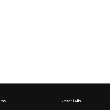
cams
›
Været i Klis